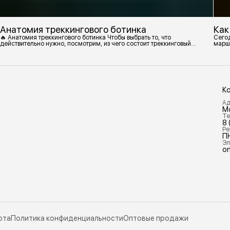
Анатомия треккингового ботинка
Как
🔥 Анатомия треккингового ботинка Чтобы выбрать то, что
Сегод
действительно нужно, посмотрим, из чего состоит треккинговый
марш
ботинок. 1. Подмётка Нижний резиновый слой, который обеспечивает
контакт с поверхностью. Подмётки делают из вулканизированной
резины с добавлением других материалов в разных пропорциях.
Обеспечивает сцепление с поверхностью, защиту от истрирания и
износа, а также безопасность. 2
К
Ад
М
Те
8 
Ре
П
Эл
on
рта
Политика конфиденциальности
Оптовые продажи