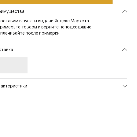
еимущества
оставим в пункты выдачи Яндекс Маркета
римерьте товары и верните неподходящие
плачивайте после примерки
ставка
рактеристики
икул
KU-UHS-NL-12
ет
Adaptive Green
змер
S
рана
КИТАЙ
л
Мужской
енд
Helikon-Tex