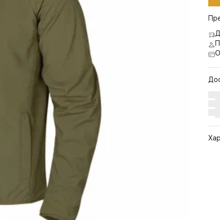
Пр
Д
П
О
До
Ха
Арт
Цв
Ра
Ст
По
Бр