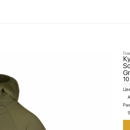
Гла
Ку
So
G
10
Цве
A
Раз