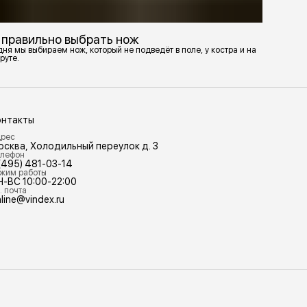
 правильно выбрать нож
ня мы выбираем нож, который не подведёт в поле, у костра и на
руте.
онтакты
рес
осква, Холодильный переулок д. 3
лефон
(495) 481-03-14
жим работы
Н-ВС 10:00-22:00
. почта
line@vindex.ru