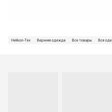
Helikon-Tex
Верхняя одежда
Все товары
Вся од