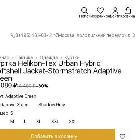
Поиск
Избранное
Войти
Корзина
8 (495) 481-03-14
Москва, Холодильный переулок д. 3
вная
›
Тактика
›
Одежда
›
Куртки
ртка Helikon-Tex Urban Hybrid
ftshell Jacket-Stormstretch Adaptive
reen
 080 ₽
14 400 ₽
−
30
%
т: Adaptive Green
daptive Green
Shadow Grey
мер: S
S
M
L
XL
XXL
3XL
Добавить в корзину