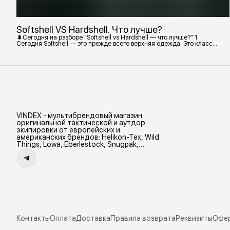
Softshell VS Hardshell. Что лучше?
🌲Сегодня на разборе "Softshell vs Hardshell — что лучше?" 1.
Сегодня Softshell — это прежде всего верхняя одежда. Это класс
тёплой и эластичной одежды, созданной объединить комфорт флиса
и ветрозащиту в одном слое. Внутри бывают разные типы: •
Влагозащитный мембранный Softshell. Когда необходима вещь с
максимально прочной, эластичной тканью. • Ветрозащитный
мембранный Softshell Демисезонная гор
VINDEX - мультибрендовый магазин
оригинальной тактической и аутдор
экипировки от европейских и
американских брендов: Helikon-Tex, Wild
Things, Lowa, Eberlestock, Snugpak,
Zamberlan и др.
Контакты
Оплата
Доставка
Правила возврата
Реквизиты
Офе