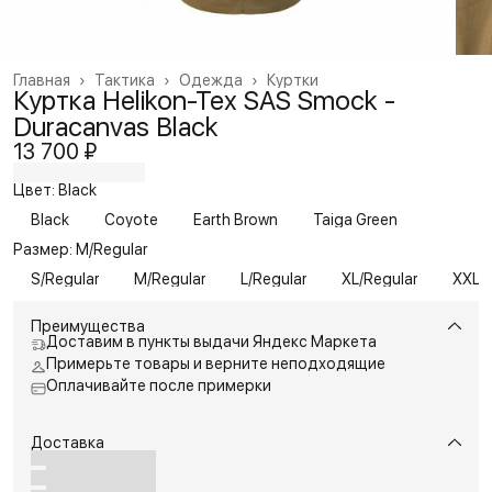
Главная
›
Тактика
›
Одежда
›
Куртки
Куртка Helikon-Tex SAS Smock -
Duracanvas Black
13 700 ₽
Цвет: Black
Black
Coyote
Earth Brown
Taiga Green
Размер: M/Regular
S/Regular
M/Regular
L/Regular
XL/Regular
XXL/R
Преимущества
Доставим в пункты выдачи Яндекс Маркета
Примерьте товары и верните неподходящие
Оплачивайте после примерки
Доставка