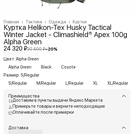
Главная
›
Тактика
›
Одежда
›
Куртки
Куртка Helikon-Tex Husky Tactical
Winter Jacket - Climashield® Apex 100g
Alpha Green
24 320 ₽
30 400 ₽
−
20
%
Цвет: Alpha Green
Alpha Green
Black
Coyote
Размер: S/Regular
S/Regular
M/Regular
L/Regular
XL
XL/Regular
Преимущества
Доставим в пункты выдачи Яндекс Маркета
Примерьте товары и верните неподходящие
Оплачивайте после примерки
Доставка