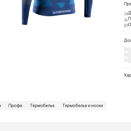
Пр
Д
П
О
До
Ха
Арт
Цв
Ра
а
Профи
Термобелье
Термобелье и носки
Ст
По
Бр