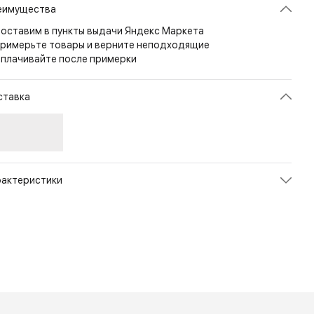
еимущества
оставим в пункты выдачи Яндекс Маркета
римерьте товары и верните неподходящие
плачивайте после примерки
ставка
рактеристики
икул
NG-OT06S23M-A234
ет
Navy/Blue
змер
M
рана
ИТАЛИЯ
л
Мужской
енд
X-Bionic