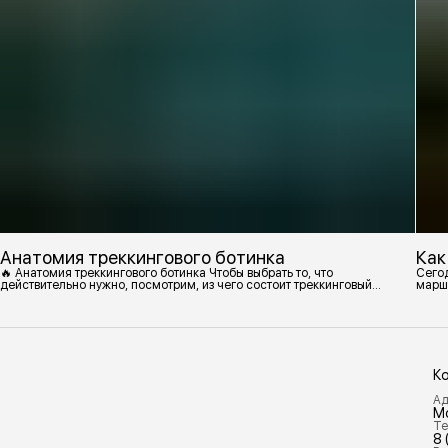
Анатомия треккингового ботинка
Как
🔥 Анатомия треккингового ботинка Чтобы выбрать то, что
Сегод
действительно нужно, посмотрим, из чего состоит треккинговый
марш
ботинок. 1. Подмётка Нижний резиновый слой, который обеспечивает
контакт с поверхностью. Подмётки делают из вулканизированной
резины с добавлением других материалов в разных пропорциях.
Обеспечивает сцепление с поверхностью, защиту от истрирания и
износа, а также безопасность. 2
К
Ад
М
Те
8 