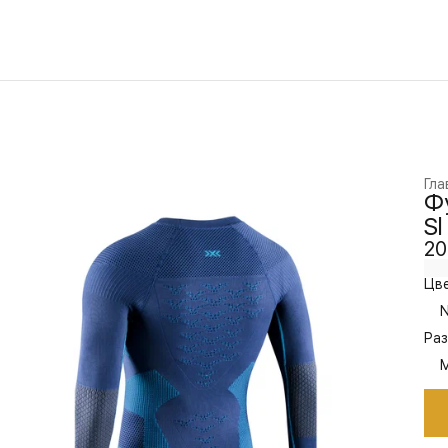
Гла
Фу
Sl
20
Цве
N
Раз