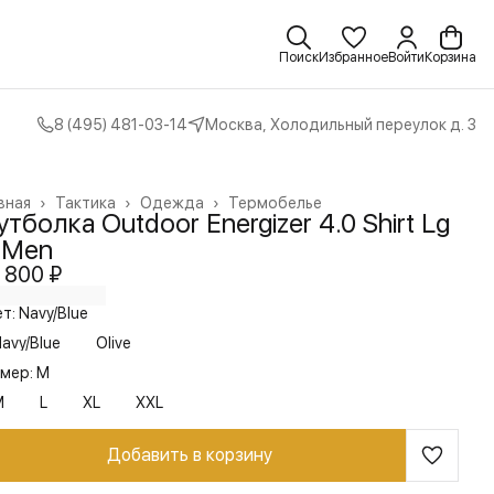
Поиск
Избранное
Войти
Корзина
8 (495) 481-03-14
Москва, Холодильный переулок д. 3
вная
›
Тактика
›
Одежда
›
Термобелье
тболка Outdoor Energizer 4.0 Shirt Lg
 Men
 800 ₽
т: Navy/Blue
avy/Blue
Olive
мер: M
M
L
XL
XXL
Добавить в корзину