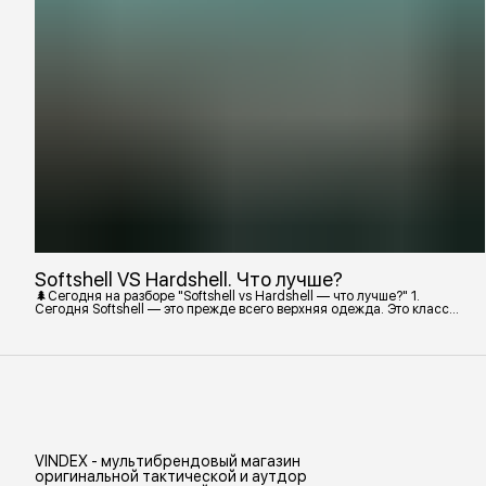
Softshell VS Hardshell. Что лучше?
🌲Сегодня на разборе "Softshell vs Hardshell — что лучше?" 1.
Сегодня Softshell — это прежде всего верхняя одежда. Это класс
тёплой и эластичной одежды, созданной объединить комфорт флиса
и ветрозащиту в одном слое. Внутри бывают разные типы: •
Влагозащитный мембранный Softshell. Когда необходима вещь с
максимально прочной, эластичной тканью. • Ветрозащитный
мембранный Softshell Демисезонная гор
VINDEX - мультибрендовый магазин
оригинальной тактической и аутдор