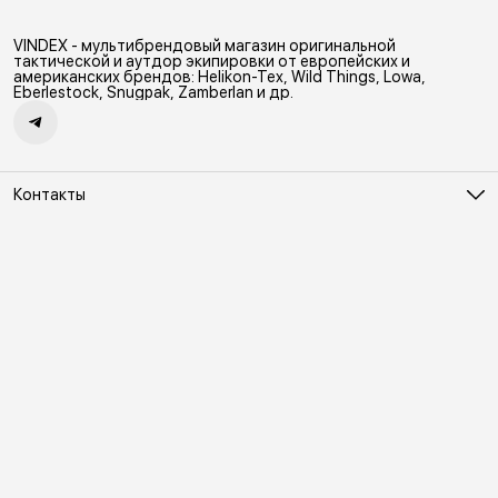
VINDEX - мультибрендовый магазин оригинальной
тактической и аутдор экипировки от европейских и
американских брендов: Helikon-Tex, Wild Things, Lowa,
Eberlestock, Snugpak, Zamberlan и др.
Контакты
Адрес
Москва, Холодильный переулок д. 3
Телефон
8 (495) 481-03-14
Режим работы
ПН-ВС 10:00-22:00
Эл. почта
online@vindex.ru