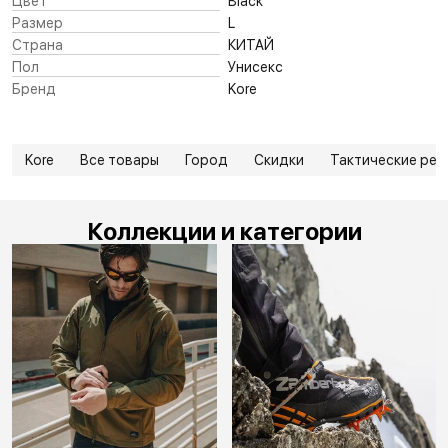
Цвет
Black
Размер
L
Страна
КИТАЙ
Пол
Унисекс
Бренд
Kore
Kore
Все товары
Город
Скидки
Тактические рем
Коллекции и категории