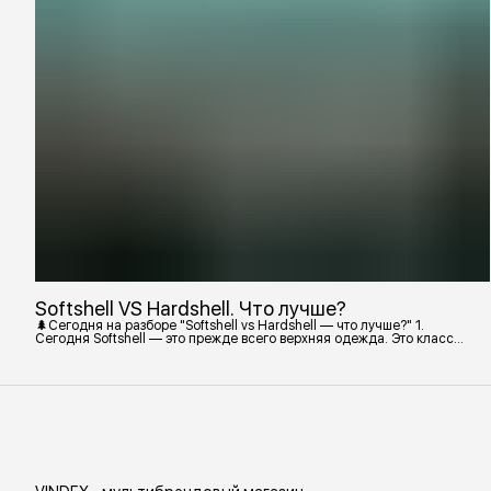
Softshell VS Hardshell. Что лучше?
🌲Сегодня на разборе "Softshell vs Hardshell — что лучше?" 1.
Сегодня Softshell — это прежде всего верхняя одежда. Это класс
тёплой и эластичной одежды, созданной объединить комфорт флиса
и ветрозащиту в одном слое. Внутри бывают разные типы: •
Влагозащитный мембранный Softshell. Когда необходима вещь с
максимально прочной, эластичной тканью. • Ветрозащитный
мембранный Softshell Демисезонная гор