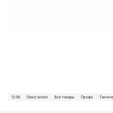
12.06
Direct action
Все товары
Профи
Тактич