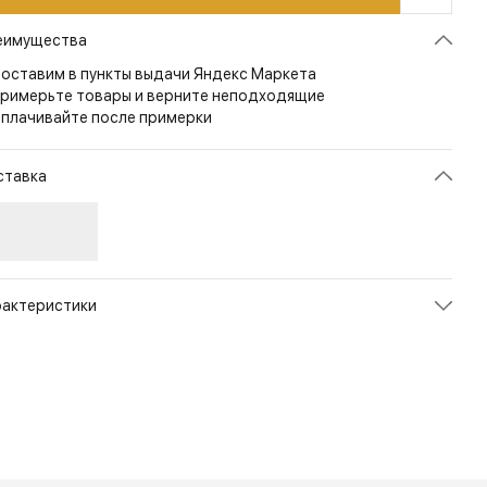
еимущества
оставим в пункты выдачи Яндекс Маркета
римерьте товары и верните неподходящие
плачивайте после примерки
ставка
рактеристики
икул
BT-WRHK-NLW-AGR
ет
Adaptive Green
змер
M/Regular
л
Унисекс
енд
Direct Action