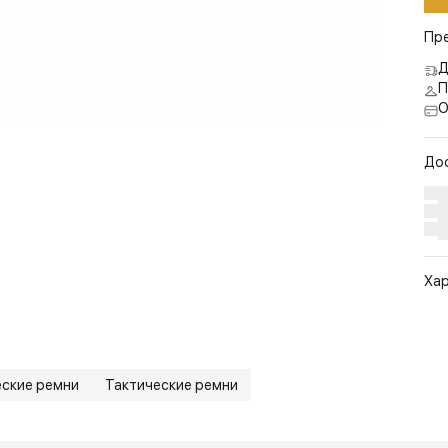
Пр
Д
П
О
До
Ха
Арт
Цв
Ра
еские ремни
Тактические ремни
По
Бр