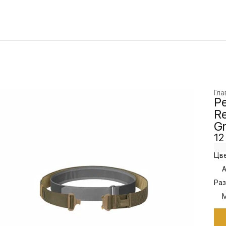
Гла
Ре
Re
G
12
Цве
A
Раз
M