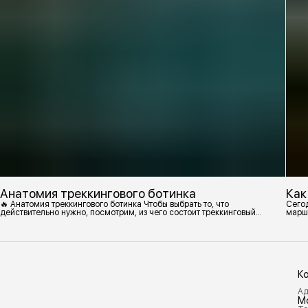
Анатомия треккингового ботинка
Как
🔥 Анатомия треккингового ботинка Чтобы выбрать то, что
Сегод
действительно нужно, посмотрим, из чего состоит треккинговый
марш
ботинок. 1. Подмётка Нижний резиновый слой, который обеспечивает
контакт с поверхностью. Подмётки делают из вулканизированной
резины с добавлением других материалов в разных пропорциях.
Обеспечивает сцепление с поверхностью, защиту от истрирания и
износа, а также безопасность. 2
К
Ад
М