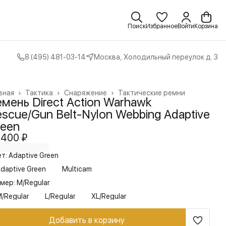
Поиск
Избранное
Войти
Корзина
8 (495) 481-03-14
Москва, Холодильный переулок д. 3
вная
›
Тактика
›
Снаряжение
›
Тактические ремни
мень Direct Action Warhawk
scue/Gun Belt-Nylon Webbing Adaptive
reen
 400 ₽
т: Adaptive Green
daptive Green
Multicam
мер: M/Regular
/Regular
L/Regular
XL/Regular
Добавить в корзину