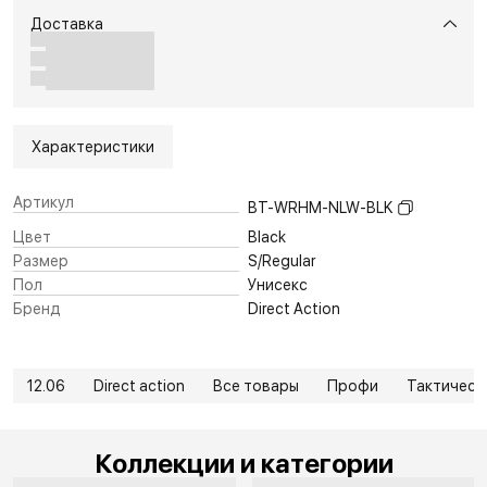
Доставка
Характеристики
Артикул
BT-WRHM-NLW-BLK
Цвет
Black
Размер
S/Regular
Пол
Унисекс
Бренд
Direct Action
12.06
Direct action
Все товары
Профи
Тактическ
Коллекции и категории