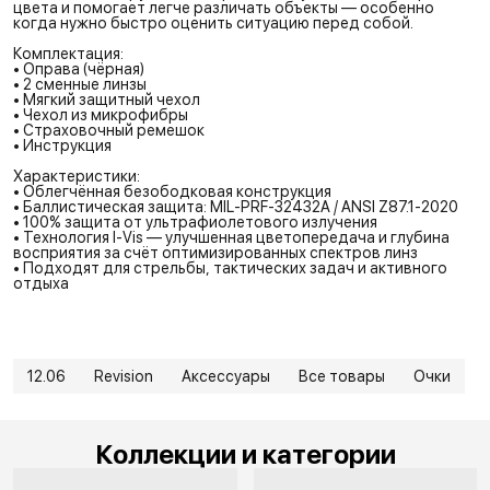
цвета и помогает легче различать объекты — особенно
когда нужно быстро оценить ситуацию перед собой.
Комплектация:
• Оправа (чёрная)
• 2 сменные линзы
• Мягкий защитный чехол
• Чехол из микрофибры
• Страховочный ремешок
• Инструкция
Характеристики:
• Облегчённая безободковая конструкция
• Баллистическая защита: MIL-PRF-32432A / ANSI Z87.1-2020
• 100% защита от ультрафиолетового излучения
• Технология I-Vis — улучшенная цветопередача и глубина
восприятия за счёт оптимизированных спектров линз
• Подходят для стрельбы, тактических задач и активного
отдыха
12.06
Revision
Аксессуары
Все товары
Очки
Коллекции и категории