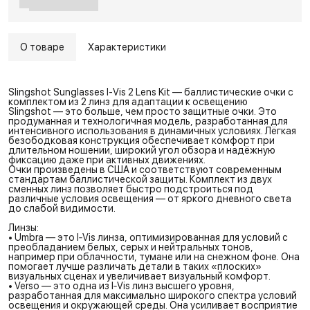
О товаре
Характеристики
Slingshot Sunglasses I-Vis 2 Lens Kit — баллистические очки с
комплектом из 2 линз для адаптации к освещению
Slingshot — это больше, чем просто защитные очки. Это
продуманная и технологичная модель, разработанная для
интенсивного использования в динамичных условиях. Лёгкая
безободковая конструкция обеспечивает комфорт при
длительном ношении, широкий угол обзора и надёжную
фиксацию даже при активных движениях.
Очки произведены в США и соответствуют современным
стандартам баллистической защиты. Комплект из двух
сменных линз позволяет быстро подстроиться под
различные условия освещения — от яркого дневного света
до слабой видимости.
Линзы:
• Umbra — это I‑Vis линза, оптимизированная для условий с
преобладанием белых, серых и нейтральных тонов,
например при облачности, тумане или на снежном фоне. Она
помогает лучше различать детали в таких «плоских»
визуальных сценах и увеличивает визуальный комфорт.
• Verso — это одна из I‑Vis линз высшего уровня,
разработанная для максимально широкого спектра условий
освещения и окружающей среды. Она усиливает восприятие