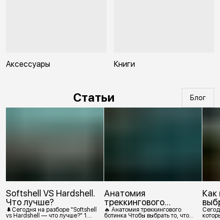
Аксессуары
Книги
Статьи
Блог
Softshell VS Hardshell.
Анатомия
Как
Что лучше?
треккингового
выб
ботинка
🌲Сегодня на разборе "Softshell
🔥 Анатомия треккингового
Сегод
vs Hardshell — что лучше?" 1.
ботинка Чтобы выбрать то, что
которы