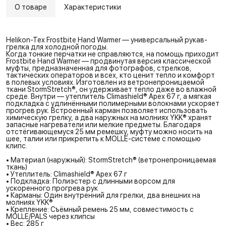
О товаре
Характеристики
Helikon-Tex Frostbite Hand Warmer — универсальный рукав-
грелка для холодной погоды.
Когда тонкие перчатки не справляются, на помощь приходит
Frostbite Hand Warmer — продвинутая версия классической
муфты, предназначенная для фотографов, стрелков,
тактических операторов и всех, кто ценит тепло и комфорт
в полевых условиях. Изготовлен из ветронепроницаемой
ткани StormStretch®, он удерживает тепло даже во влажной
среде. Внутри — утеплитель Climashield® Apex 67 г, а мягкая
подкладка с удлинёнными полимерными волокнами ускоряет
прогрев рук. Встроенный карман позволяет использовать
химическую грелку, а два наружных на молниях YKK® хранят
запасные нагреватели или мелкие предметы. Благодаря
отстёгивающемуся 25 мм ремешку, муфту можно носить на
шее, талии или прикрепить к MOLLE-системе с помощью
клипс.
• Материал (наружный): StormStretch® (ветронепроницаемая
ткань)
• Утеплитель: Climashield® Apex 67 г
• Подкладка: Полиэстер с длинными ворсом для
ускоренного прогрева рук
• Карманы: Один внутренний для грелки, два внешних на
молниях YKK®
• Крепление: Съёмный ремень 25 мм, совместимость с
MOLLE/PALS через клипсы
• Вес: 285 г