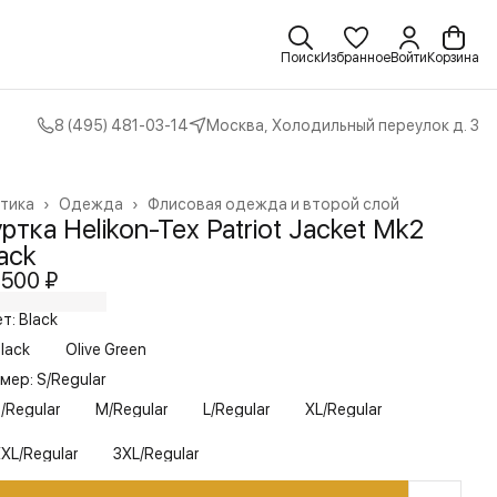
Поиск
Избранное
Войти
Корзина
8 (495) 481-03-14
Москва, Холодильный переулок д. 3
тика
›
Одежда
›
Флисовая одежда и второй слой
вная
›
ртка Helikon-Tex Patriot Jacket Mk2
ack
 500 ₽
т: Black
lack
Olive Green
мер: S/Regular
/Regular
M/Regular
L/Regular
XL/Regular
XL/Regular
3XL/Regular