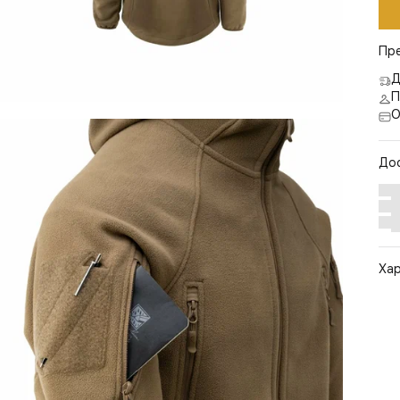
Пр
Д
П
О
До
Ха
Арт
Цв
Ра
По
Бр