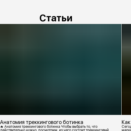
Статьи
Анатомия треккингового ботинка
Как
🔥 Анатомия треккингового ботинка Чтобы выбрать то, что
Сегод
действительно нужно, посмотрим, из чего состоит треккинговый
марш