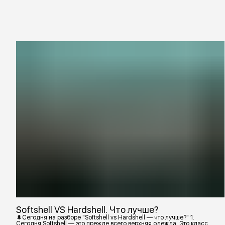
Softshell VS Hardshell. Что лучше?
🌲Сегодня на разборе "Softshell vs Hardshell — что лучше?" 1.
Сегодня Softshell — это прежде всего верхняя одежда. Это класс