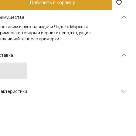
Добавить в корзину
еимущества
оставим в пункты выдачи Яндекс Маркета
римерьте товары и верните неподходящие
плачивайте после примерки
ставка
рактеристики
икул
BL-PJ2-FH-01
ет
Black
змер
S/Regular
л
Мужской
енд
Helikon-Tex