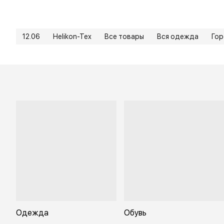
12.06
Helikon-Tex
Все товары
Вся одежда
Го
Одежда
Обувь