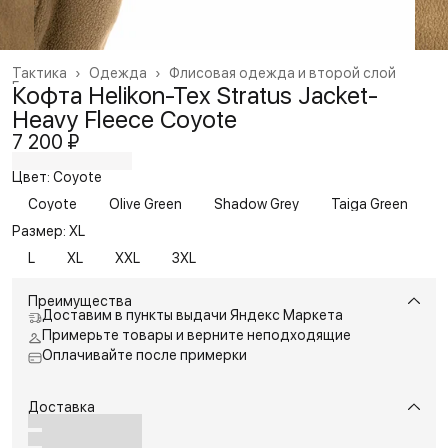
Тактика
›
Одежда
›
Флисовая одежда и второй слой
Главная
›
Кофта Helikon-Tex Stratus Jacket-
Heavy Fleece Coyote
7 200 ₽
Цвет: Coyote
Coyote
Olive Green
Shadow Grey
Taiga Green
Размер: XL
L
XL
XXL
3XL
Преимущества
Доставим в пункты выдачи Яндекс Маркета
Примерьте товары и верните неподходящие
Оплачивайте после примерки
Доставка