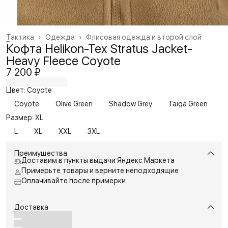
Тактика
›
Одежда
›
Флисовая одежда и второй слой
Главная
›
Кофта Helikon-Tex Stratus Jacket-
Heavy Fleece Coyote
7 200 ₽
Цвет: Coyote
Coyote
Olive Green
Shadow Grey
Taiga Green
Размер: XL
L
XL
XXL
3XL
Преимущества
Доставим в пункты выдачи Яндекс Маркета
Примерьте товары и верните неподходящие
Оплачивайте после примерки
Доставка