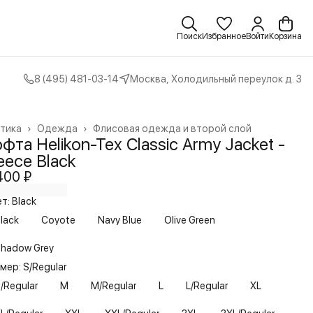
Поиск
Избранное
Войти
Корзина
8 (495) 481-03-14
Москва, Холодильный переулок д. 3
тика
›
Одежда
›
Флисовая одежда и второй слой
вная
›
фта Helikon-Tex Classic Army Jacket -
eece Black
400 ₽
т: Black
lack
Coyote
Navy Blue
Olive Green
hadow Grey
мер: S/Regular
/Regular
M
M/Regular
L
L/Regular
XL