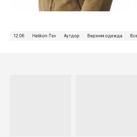
12.06
Helikon-Tex
Аутдор
Верхняя одежда
Вс