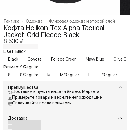
Тактика
›
Одежда
›
Флисовая одежда и второй слой
Главная
›
Кофта Helikon-Tex Alpha Tactical
Jacket-Grid Fleece Black
8 500 ₽
Цвет: Black
Black
Coyote
Foliage Green
Navy Blue
Olive Gr
Размер: S/Regular
S
S/Regular
M
M/Regular
L
L/Regular
X
Преимущества
Доставим в пункты выдачи Яндекс Маркета
Примерьте товары и верните неподходящие
Оплачивайте после примерки
Доставка