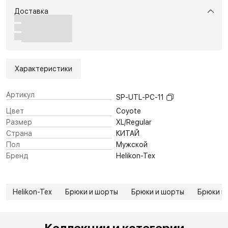
Доставка
Характеристики
Артикул
SP-UTL-PC-11
Цвет
Coyote
Размер
XL/Regular
Страна
КИТАЙ
Пол
Мужской
Бренд
Helikon-Tex
Helikon-Tex
Брюки и шорты
Брюки и шорты
Брюки и