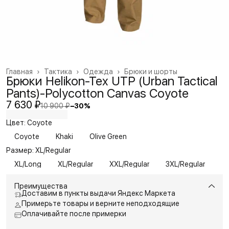
Главная
›
Тактика
›
Одежда
›
Брюки и шорты
Брюки Helikon-Tex UTP (Urban Tactical
Pants)-Polycotton Canvas Coyote
7 630 ₽
10 900 ₽
−
30
%
Цвет: Coyote
Coyote
Khaki
Olive Green
Размер: XL/Regular
XL/Long
XL/Regular
XXL/Regular
3XL/Regular
Преимущества
Доставим в пункты выдачи Яндекс Маркета
Примерьте товары и верните неподходящие
Оплачивайте после примерки