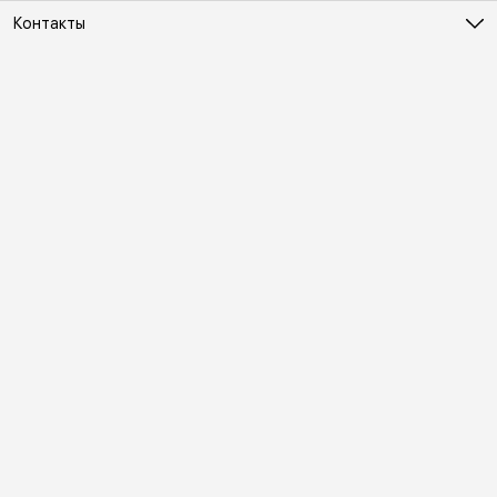
Контакты
Адрес
Москва, Холодильный переулок д. 3
Телефон
8 (495) 481-03-14
Режим работы
ПН-ВС 10:00-22:00
Эл. почта
online@vindex.ru