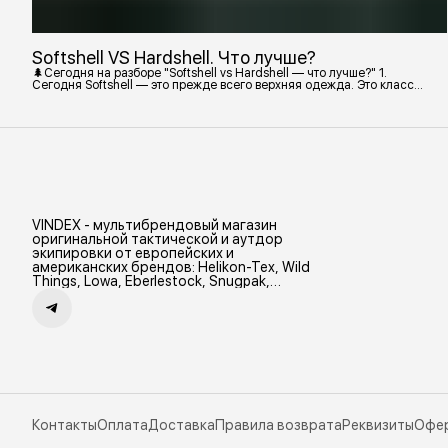
Softshell VS Hardshell. Что лучше?
🌲Сегодня на разборе "Softshell vs Hardshell — что лучше?" 1.
Сегодня Softshell — это прежде всего верхняя одежда. Это класс
тёплой и эластичной одежды, созданной объединить комфорт флиса
и ветрозащиту в одном слое. Внутри бывают разные типы: •
Влагозащитный мембранный Softshell. Когда необходима вещь с
максимально прочной, эластичной тканью. • Ветрозащитный
мембранный Softshell Демисезонная гор
VINDEX - мультибрендовый магазин
оригинальной тактической и аутдор
экипировки от европейских и
американских брендов: Helikon-Tex, Wild
Things, Lowa, Eberlestock, Snugpak,
Zamberlan и др.
Контакты
Оплата
Доставка
Правила возврата
Реквизиты
Офе