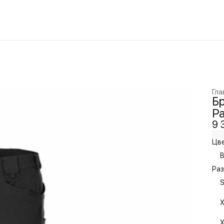
Гла
Бр
Pa
9 
Цве
B
Раз
S
X
X