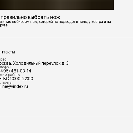
 правильно выбрать нож
ня мы выбираем нож, который не подведёт в поле, у костра и на
руте.
онтакты
рес
осква, Холодильный переулок д. 3
лефон
(495) 481-03-14
жим работы
Н-ВС 10:00-22:00
. почта
line@vindex.ru