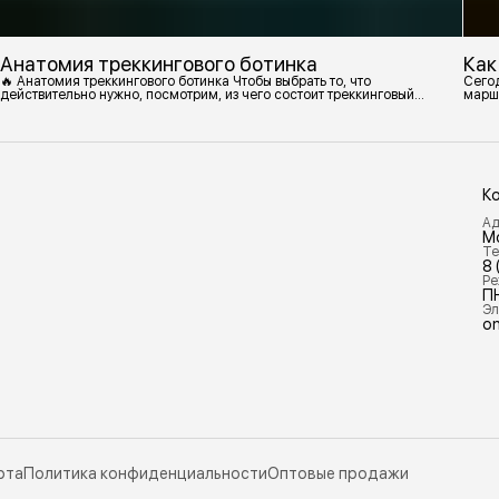
Анатомия треккингового ботинка
Как
🔥 Анатомия треккингового ботинка Чтобы выбрать то, что
Сегод
действительно нужно, посмотрим, из чего состоит треккинговый
марш
ботинок. 1. Подмётка Нижний резиновый слой, который обеспечивает
контакт с поверхностью. Подмётки делают из вулканизированной
резины с добавлением других материалов в разных пропорциях.
Обеспечивает сцепление с поверхностью, защиту от истрирания и
износа, а также безопасность. 2
К
Ад
М
Те
8 
Ре
П
Эл
on
рта
Политика конфиденциальности
Оптовые продажи