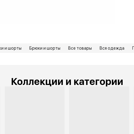
По
Бр
и и шорты
Брюки и шорты
Все товары
Вся одежда
Коллекции и категории