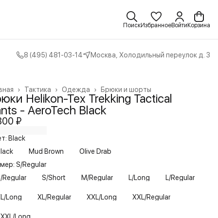
Поиск
Избранное
Войти
Корзина
8 (495) 481-03-14
Москва, Холодильный переулок д. 3
вная
›
Тактика
›
Одежда
›
Брюки и шорты
юки Helikon-Tex Trekking Tactical
nts - AeroTech Black
300 ₽
т: Black
lack
Mud Brown
Olive Drab
мер: S/Regular
/Regular
S/Short
M/Regular
L/Long
L/Regular
L/Long
XL/Regular
XXL/Long
XXL/Regular
XXL/Long