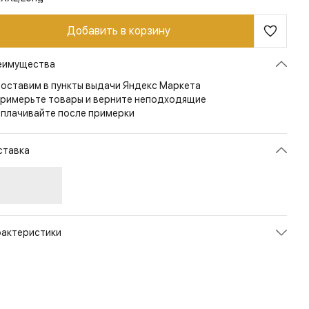
Добавить в корзину
еимущества
оставим в пункты выдачи Яндекс Маркета
римерьте товары и верните неподходящие
плачивайте после примерки
ставка
рактеристики
икул
SP-TTP-AT-01
ет
Black
змер
S/Regular
рана
КИТАЙ