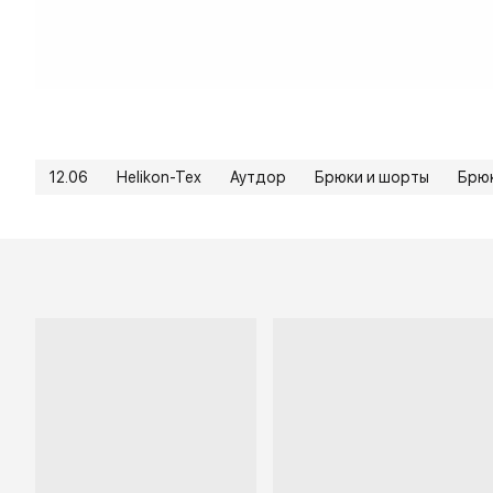
12.06
Helikon-Tex
Аутдор
Брюки и шорты
Брюк