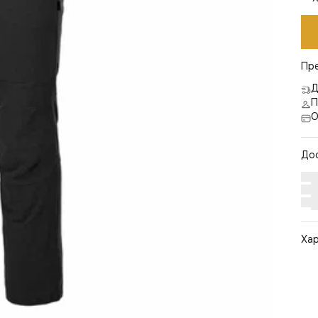
Пр
Д
П
О
До
Ха
Арт
Цв
Ра
Ст