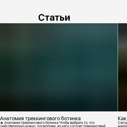
Статьи
Анатомия треккингового ботинка
Как
🔥 Анатомия треккингового ботинка Чтобы выбрать то, что
Сегод
действительно нужно, посмотрим, из чего состоит треккинговый
марш