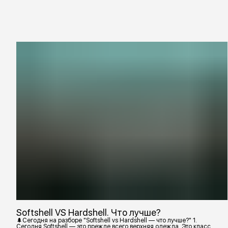
Softshell VS Hardshell. Что лучше?
🌲Сегодня на разборе "Softshell vs Hardshell — что лучше?" 1.
Сегодня Softshell — это прежде всего верхняя одежда. Это класс