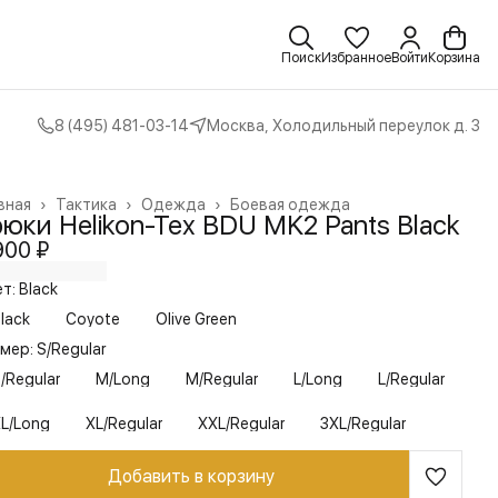
Поиск
Избранное
Войти
Корзина
8 (495) 481-03-14
Москва, Холодильный переулок д. 3
вная
›
Тактика
›
Одежда
›
Боевая одежда
юки Helikon-Tex BDU MK2 Pants Black
900 ₽
т: Black
lack
Coyote
Olive Green
мер: S/Regular
/Regular
M/Long
M/Regular
L/Long
L/Regular
L/Long
XL/Regular
XXL/Regular
3XL/Regular
Добавить в корзину