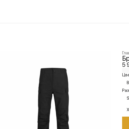
Гла
Бр
5 
Цве
B
Раз
S
X