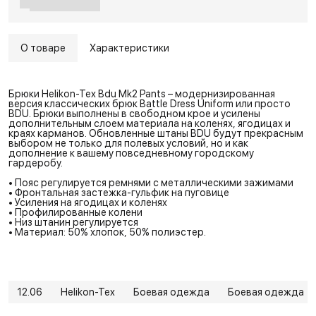
О товаре
Характеристики
Брюки Helikon-Tex Bdu Mk2 Pants – модернизированная
версия классических брюк Battle Dress Uniform или просто
BDU. Брюки выполнены в свободном крое и усилены
дополнительным слоем материала на коленях, ягодицах и
краях карманов. Обновленные штаны BDU будут прекрасным
выбором не только для полевых условий, но и как
дополнение к вашему повседневному городскому
гардеробу.
• Пояс регулируется ремнями с металлическими зажимами
• Фронтальная застежка-гульфик на пуговице
• Усиления на ягодицах и коленях
• Профилированные колени
• Низ штанин регулируется
• Материал: 50% хлопок, 50% полиэстер.
12.06
Helikon-Tex
Боевая одежда
Боевая одежда