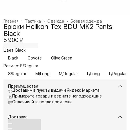
Главная
›
Тактика
›
Одежда
›
Боевая одежда
Брюки Helikon-Tex BDU MK2 Pants
Black
5 900 ₽
Цвет: Black
Black
Coyote
Olive Green
Размер: S/Regular
S/Regular
M/Long
M/Regular
L/Long
L/Regular
Преимущества
Доставим в пункты выдачи Яндекс Маркета
Примерьте товары и верните неподходящие
Оплачивайте после примерки
Доставка