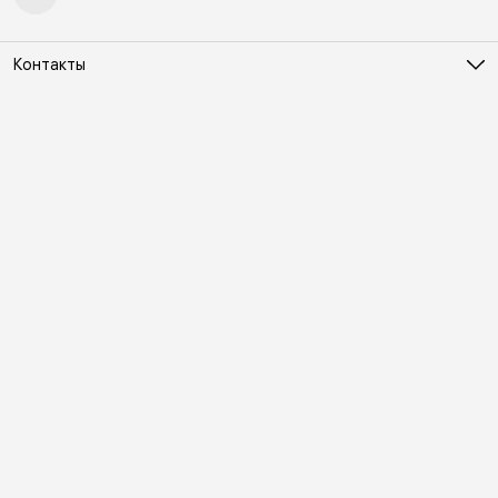
Контакты
Адрес
Москва, Холодильный переулок д. 3
Телефон
8 (495) 481-03-14
Режим работы
ПН-ВС 10:00-22:00
Эл. почта
online@vindex.ru