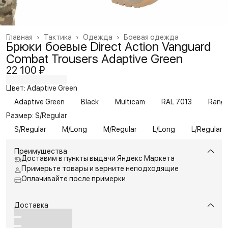
Главная
›
Тактика
›
Одежда
›
Боевая одежда
Брюки боевые Direct Action Vanguard
Combat Trousers Adaptive Green
22 100 ₽
Цвет: Adaptive Green
Adaptive Green
Black
Multicam
RAL 7013
Range
Размер: S/Regular
S/Regular
M/Long
M/Regular
L/Long
L/Regular
Преимущества
Доставим в пункты выдачи Яндекс Маркета
Примерьте товары и верните неподходящие
Оплачивайте после примерки
Доставка