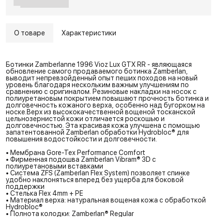
О товаре
Характеристики
Ботинки Zamberlanne 1996 Vioz Lux GTX RR - являющаяся
обновление самого продаваемого ботинка Zamberlan,
выводит непревзойденный опыт пеших походов на новый
уровень благодаря нескольким важным улучшениям по
сравнению с оригиналом. Резиновые накладки на носок с
полиуретановым покрытием повышают прочность ботинка и
долговечность кожаного верха, особенно над бугорком на
носке.Верх из высококачественной вощеной тосканской
цельнозернистой кожи отличается роскошью и
долговечностью. Эта красивая кожа улучшена с помощью
запатентованной Zamberlan обработки Hydrobloc® для
повышения водостойкости и долговечности.
• Мембрана Gore-Tex Performance Comfort
• Фирменная подошва Zamberlan Vibram® 3D с
полиуретановыми вставками
• Система ZFS (Zamberlan Flex System) позволяет спинке
удобно наклоняться вперед без ущерба для боковой
поддержки
• Стелька Flex 4mm + PE
• Материал верха: натуральная вощеная кожа с обработкой
Hydrobloc®
• Полнота колодки: Zamberlan® Regular