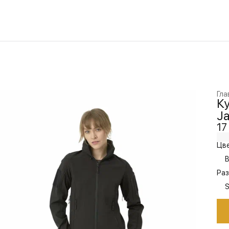
Гла
Ку
Ja
17
Цве
B
Раз
S