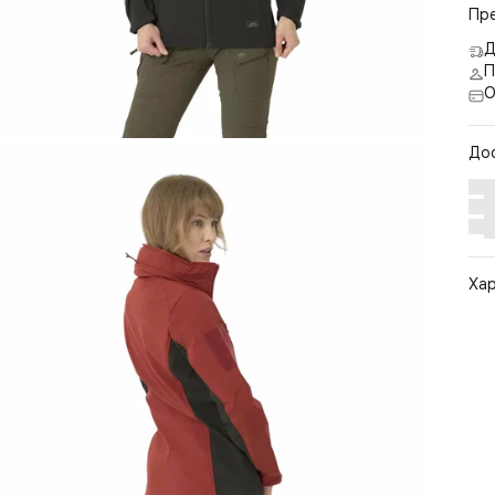
Пр
Д
П
О
До
Ха
Арт
Цв
Ра
Ст
По
Бр