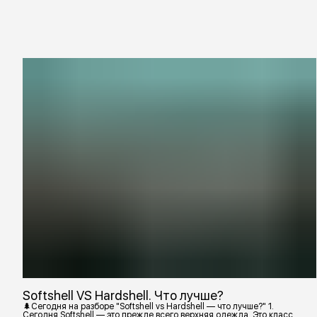
Softshell VS Hardshell. Что лучше?
🌲Сегодня на разборе "Softshell vs Hardshell — что лучше?" 1.
Сегодня Softshell — это прежде всего верхняя одежда. Это класс