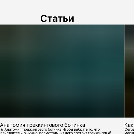
Статьи
Анатомия треккингового ботинка
Как
🔥 Анатомия треккингового ботинка Чтобы выбрать то, что
Сегод
действительно нужно, посмотрим, из чего состоит треккинговый
марш