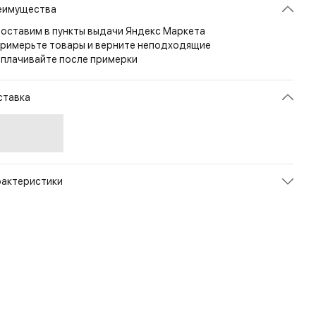
еимущества
оставим в пункты выдачи Яндекс Маркета
римерьте товары и верните неподходящие
плачивайте после примерки
ставка
рактеристики
икул
KU-GUW-FM-01
ет
Black
змер
S/Regular
рана
КИТАЙ
л
Женский
енд
Helikon-Tex