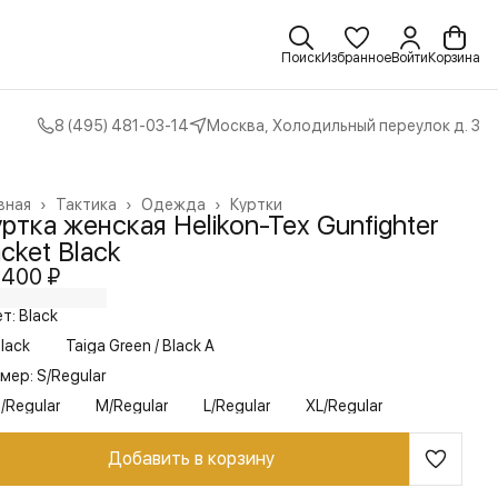
Поиск
Избранное
Войти
Корзина
8 (495) 481-03-14
Москва, Холодильный переулок д. 3
вная
›
Тактика
›
Одежда
›
Куртки
ртка женская Helikon-Tex Gunfighter
cket Black
 400 ₽
т: Black
lack
Taiga Green / Black A
мер: S/Regular
/Regular
M/Regular
L/Regular
XL/Regular
Добавить в корзину