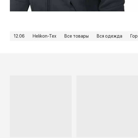
12.06
Helikon-Tex
Все товары
Вся одежда
Го