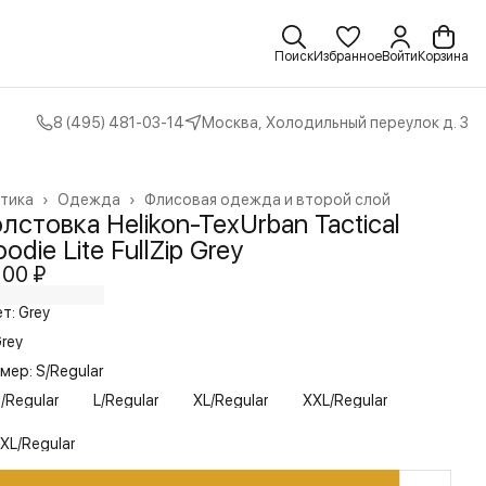
Поиск
Избранное
Войти
Корзина
8 (495) 481-03-14
Москва, Холодильный переулок д. 3
тика
›
Одежда
›
Флисовая одежда и второй слой
вная
›
лстовка Helikon-TexUrban Tactical
odie Lite FullZip Grey
100 ₽
т: Grey
rey
мер: S/Regular
/Regular
L/Regular
XL/Regular
XXL/Regular
XL/Regular