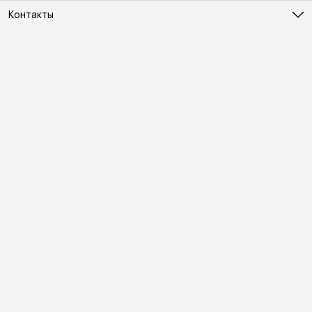
Контакты
Адрес
Москва, Холодильный переулок д. 3
Телефон
8 (495) 481-03-14
Режим работы
ПН-ВС 10:00-22:00
Эл. почта
online@vindex.ru