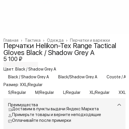
Главная
›
Тактика
›
Одежда
›
Перчатки и варежки
Перчатки Helikon-Tex Range Tactical
Gloves Black / Shadow Grey A
5 100 ₽
Цвет: Black / Shadow Grey A
Black / Shadow Grey A
Black/Shadow Grey A
Coyote / Ad
Размер: XXL/Regular
S/Regular
M/Regular
L/Regular
XL/Regular
XXL/R
Преимущества
Доставим в пункты выдачи Яндекс Маркета
Примерьте товары и верните неподходящие
Оплачивайте после примерки