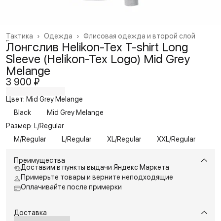
Тактика
›
Одежда
›
Флисовая одежда и второй слой
Главная
›
Лонгслив Helikon-Tex T-shirt Long
Sleeve (Helikon-Tex Logo) Mid Grey
Melange
3 900 ₽
Цвет: Mid Grey Melange
Black
Mid Grey Melange
Размер: L/Regular
M/Regular
L/Regular
XL/Regular
XXL/Regular
Преимущества
Доставим в пункты выдачи Яндекс Маркета
Примерьте товары и верните неподходящие
Оплачивайте после примерки
Доставка