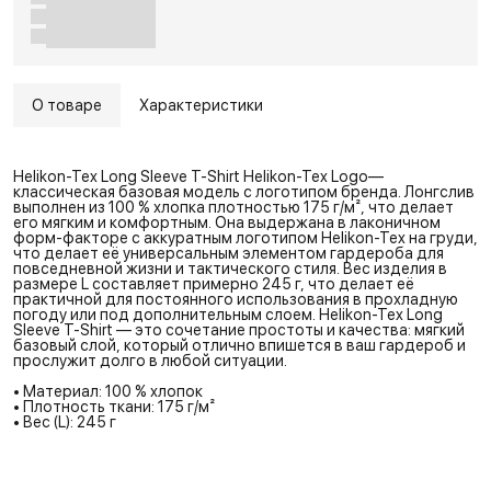
О товаре
Характеристики
Helikon-Tex Long Sleeve T-Shirt Helikon-Tex Logo—
классическая базовая модель с логотипом бренда. Лонгслив
выполнен из 100 % хлопка плотностью 175 г/м², что делает
его мягким и комфортным. Она выдержана в лаконичном
форм-факторе с аккуратным логотипом Helikon-Tex на груди,
что делает её универсальным элементом гардероба для
повседневной жизни и тактического стиля. Вес изделия в
размере L составляет примерно 245 г, что делает её
практичной для постоянного использования в прохладную
погоду или под дополнительным слоем. Helikon-Tex Long
Sleeve T-Shirt — это сочетание простоты и качества: мягкий
базовый слой, который отлично впишется в ваш гардероб и
прослужит долго в любой ситуации.
• Материал: 100 % хлопок
• Плотность ткани: 175 г/м²
• Вес (L): 245 г